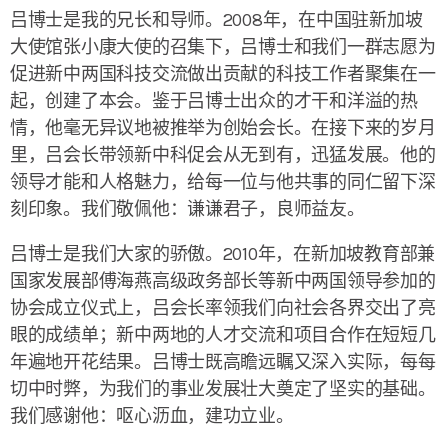
吕博士是我的兄长和导师。2008年，在中国驻新加坡
大使馆张小康大使的召集下，吕博士和我们一群志愿为
促进新中两国科技交流做出贡献的科技工作者聚集在一
起，创建了本会。鉴于吕博士出众的才干和洋溢的热
情，他毫无异议地被推举为创始会长。在接下来的岁月
里，吕会长带领新中科促会从无到有，迅猛发展。他的
领导才能和人格魅力，给每一位与他共事的同仁留下深
刻印象。我们敬佩他：谦谦君子，良师益友。
吕博士是我们大家的骄傲。2010年，在新加坡教育部兼
国家发展部傅海燕高级政务部长等新中两国领导参加的
协会成立仪式上，吕会长率领我们向社会各界交出了亮
眼的成绩单；新中两地的人才交流和项目合作在短短几
年遍地开花结果。吕博士既高瞻远瞩又深入实际，每每
切中时弊，为我们的事业发展壮大奠定了坚实的基础。
我们感谢他：呕心沥血，建功立业。