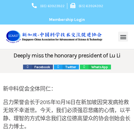
(65) 63923922
(65) 63924392
Membership Login
About Us
关于我们
Our Mission
协会宗旨
Committee
组织架构
President’s Message
会长致辞
Membership
News
活动新闻
Webinars
网上讲座
Contact Us
联系我们
Deeply miss the honorary president of Lu Li
Facebook
Twitter
WhatsApp
新中科促会全体同仁：
吕力荣誉会长于2015年10月16日在新加坡因突发病抢救
无效不幸逝世。今天，我们必须强忍悲痛的心情，以平
静、理智的方式悼念我们这位德高望众的协会创始会长
吕力博士。