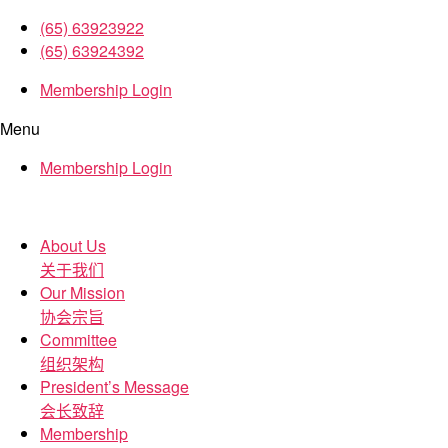
(65) 63923922
(65) 63924392
Membership Login
Menu
Membership Login
About Us
关于我们
Our Mission
协会宗旨
Committee
组织架构
President’s Message
会长致辞
Membership