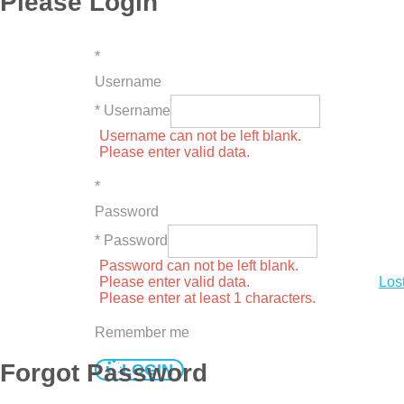
Please Login
*
Username
* Username
Username can not be left blank.
Please enter valid data.
*
Password
* Password
Password can not be left blank.
Please enter valid data.
Los
Please enter at least 1 characters.
Remember me
Forgot Password
LOGIN