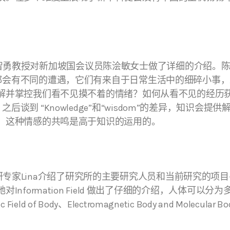
对新加坡国会议员陈浍敏女士做了详细的介绍。陈浍敏议员的演
论引入了每个人都会有不同的遭遇，它们有来自于日常生活中的细碎
解并掌控我们看不见摸不着的情绪？如何从看不见的经历
感知能力。之后谈到 “Knowledge”和“wisdom”的差异
，这种情感的共鸣是高于知识的运用的。
na介绍了研究所的主要研究人员和当前研究的项目———Info
mation Field 做出了仔细的介绍，人体可以分为多个层次：Gl
nergetic Field of Body、Electromagnetic Body an