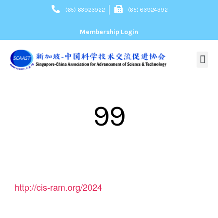
(65) 63923922
(65) 63924392
Membership Login
About Us
关于我们
Our Mission
协会宗旨
Committee
组织架构
President’s Message
会长致辞
Membership
News
活动新闻
Webinars
网上讲座
Contact Us
联系我们
99
http://cis-ram.org/2024