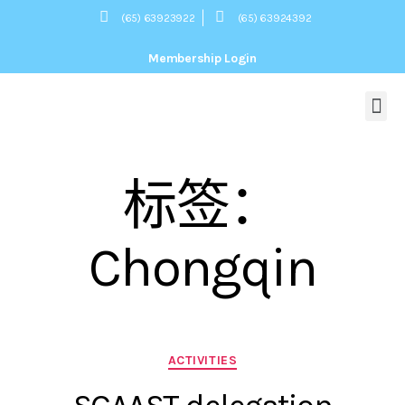
(65) 63923922
(65) 63924392
Membership Login
About Us
关于我们
Our Mission
协会宗旨
Committee
组织架构
President’s Message
会长致辞
Membership
News
活动新闻
Webinars
网上讲座
Contact Us
联系我们
标签：
Chongqin
ACTIVITIES