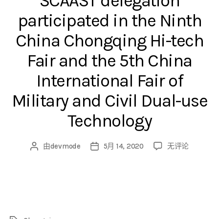
SCAAST delegation
participated in the Ninth
China Chongqing Hi-tech
Fair and the 5th China
International Fair of
Military and Civil Dual-use
Technology
由
devmode
5月 14, 2020
无评论